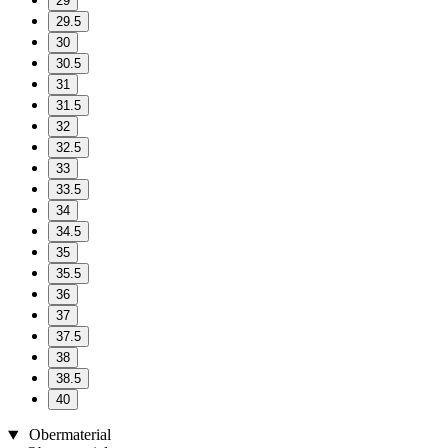
29
29.5
30
30.5
31
31.5
32
32.5
33
33.5
34
34.5
35
35.5
36
37
37.5
38
38.5
40
Obermaterial