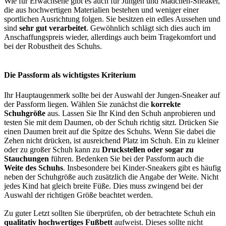
Wie für Erwachsene gibt es auch für Jungen und Mädchen-Sneaker,
die aus hochwertigen Materialien bestehen und weniger einer
sportlichen Ausrichtung folgen. Sie besitzen ein edles Aussehen und
sind
sehr gut verarbeitet
. Gewöhnlich schlägt sich dies auch im
Anschaffungspreis wieder, allerdings auch beim Tragekomfort und
bei der Robustheit des Schuhs.
Die Passform als wichtigstes Kriterium
Ihr Hauptaugenmerk sollte bei der Auswahl der Jungen-Sneaker auf
der Passform liegen. Wählen Sie zunächst die
korrekte
Schuhgröße
aus. Lassen Sie Ihr Kind den Schuh anprobieren und
testen Sie mit dem Daumen, ob der Schuh richtig sitzt. Drücken Sie
einen Daumen breit auf die Spitze des Schuhs. Wenn Sie dabei die
Zehen nicht drücken, ist ausreichend Platz im Schuh. Ein zu kleiner
oder zu großer Schuh kann zu
Druckstellen oder sogar zu
Stauchungen
führen. Bedenken Sie bei der Passform auch die
Weite des Schuhs
. Insbesondere bei Kinder-Sneakers gibt es häufig
neben der Schuhgröße auch zusätzlich die Angabe der Weite. Nicht
jedes Kind hat gleich breite Füße. Dies muss zwingend bei der
Auswahl der richtigen Größe beachtet werden.
Zu guter Letzt sollten Sie überprüfen, ob der betrachtete Schuh ein
qualitativ hochwertiges Fußbett
aufweist. Dieses sollte nicht