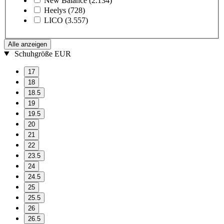
New Balance
(2.134)
Heelys
(728)
LICO
(3.557)
Alle anzeigen
Schuhgröße EUR
17
18
18.5
19
19.5
20
21
22
23.5
24
24.5
25
25.5
26
26.5