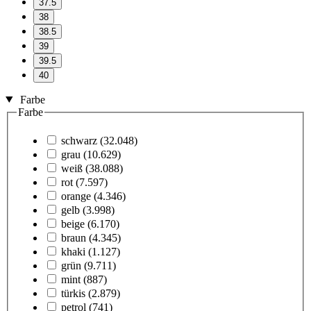
37.5
38
38.5
39
39.5
40
Farbe
Farbe
schwarz
(32.048)
grau
(10.629)
weiß
(38.088)
rot
(7.597)
orange
(4.346)
gelb
(3.998)
beige
(6.170)
braun
(4.345)
khaki
(1.127)
grün
(9.711)
mint
(887)
türkis
(2.879)
petrol
(741)