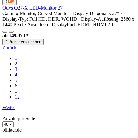
Odys Q27-X LED-Monitor 27"
Gaming-Monitor, Curved Monitor · Display-Diagonale: 27" ·
Display-Typ: Full HD, HDR, WQHD · Display-Auflösung: 2560 x
1440 Pixel · Anschlüsse: DisplayPort, HDMI, HDMI 2.1
ab
149,97 €*
7 Preise vergleichen
Zurück
1
2
3
4
5
6
...
12
Weiter
Anzahl pro Seite:
billiger.de