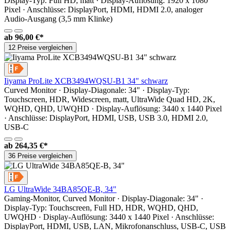
Display-Typ: Full HD, matt · Display-Auflösung: 1920 x 1080
Pixel · Anschlüsse: DisplayPort, HDMI, HDMI 2.0, analoger
Audio-Ausgang (3,5 mm Klinke)
ab
96,00 €*
12 Preise vergleichen
Iiyama ProLite XCB3494WQSU-B1 34" schwarz
Curved Monitor · Display-Diagonale: 34" · Display-Typ:
Touchscreen, HDR, Widescreen, matt, UltraWide Quad HD, 2K,
WQHD, QHD, UWQHD · Display-Auflösung: 3440 x 1440 Pixel
· Anschlüsse: DisplayPort, HDMI, USB, USB 3.0, HDMI 2.0,
USB-C
ab
264,35 €*
36 Preise vergleichen
LG UltraWide 34BA85QE-B, 34"
Gaming-Monitor, Curved Monitor · Display-Diagonale: 34" ·
Display-Typ: Touchscreen, Full HD, HDR, WQHD, QHD,
UWQHD · Display-Auflösung: 3440 x 1440 Pixel · Anschlüsse:
DisplayPort, HDMI, USB, LAN, Mikrofonanschluss, USB-C, USB