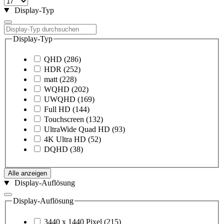
Display-Typ
Display-Typ
QHD
(286)
HDR
(252)
matt
(228)
WQHD
(202)
UWQHD
(169)
Full HD
(144)
Touchscreen
(132)
UltraWide Quad HD
(93)
4K Ultra HD
(52)
DQHD
(38)
Alle anzeigen
Display-Auflösung
Display-Auflösung
3440 x 1440 Pixel
(215)