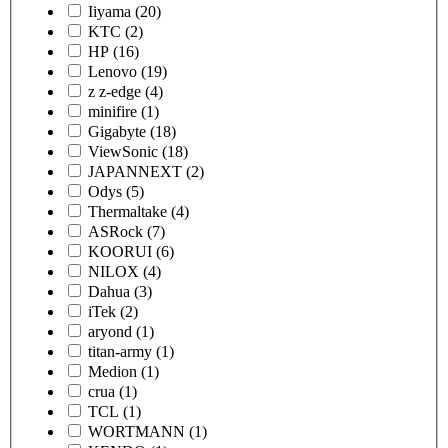
Iiyama
(20)
KTC
(2)
HP
(16)
Lenovo
(19)
z z-edge
(4)
minifire
(1)
Gigabyte
(18)
ViewSonic
(18)
JAPANNEXT
(2)
Odys
(5)
Thermaltake
(4)
ASRock
(7)
KOORUI
(6)
NILOX
(4)
Dahua
(3)
iTek
(2)
aryond
(1)
titan-army
(1)
Medion
(1)
crua
(1)
TCL
(1)
WORTMANN
(1)