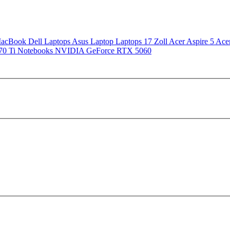
MacBook
Dell Laptops
Asus Laptop
Laptops 17 Zoll
Acer Aspire 5
Ace
70 Ti
Notebooks NVIDIA GeForce RTX 5060