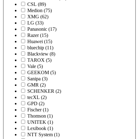
CSL
(89)
Medion
(75)
XMG
(62)
LG
(33)
Panasonic
(17)
Razer
(15)
Huawei
(15)
bluechip
(11)
Blackview
(8)
TAROX
(5)
Vale
(5)
GEEKOM
(5)
Sanipa
(3)
GMR
(2)
SCHENKER
(2)
tecXL
(2)
GPD
(2)
Fischer
(1)
Thomson
(1)
UNITEK
(1)
Lexibook
(1)
NTT System
(1)