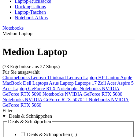
Laptop-Rucksäcke
Dockingstations
Laptop-Taschen
Notebook Akkus
Notebooks
Medion Laptop
Medion Laptop
(73 Ergebnisse aus 27 Shops)
Für Sie ausgewählt
Chromebooks
Lenovo Thinkpad
Lenovo Laptop
HP Laptop
Apple
MacBook
Dell Laptops
Asus Laptop
Laptops 17 Zoll
Acer Aspire 5
Acer Laptop
GeForce RTX Notebooks
Notebooks NVIDIA
GeForce RTX 5090
Notebooks NVIDIA GeForce RTX 5080
Notebooks NVIDIA GeForce RTX 5070 Ti
Notebooks NVIDIA
GeForce RTX 5060
Filter
Deals & Schnäppchen
Deals & Schnäppchen
Deals & Schnäppchen
(1)