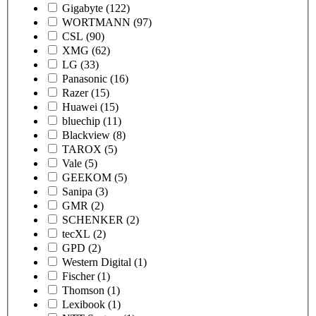
Gigabyte
(122)
WORTMANN
(97)
CSL
(90)
XMG
(62)
LG
(33)
Panasonic
(16)
Razer
(15)
Huawei
(15)
bluechip
(11)
Blackview
(8)
TAROX
(5)
Vale
(5)
GEEKOM
(5)
Sanipa
(3)
GMR
(2)
SCHENKER
(2)
tecXL
(2)
GPD
(2)
Western Digital
(1)
Fischer
(1)
Thomson
(1)
Lexibook
(1)