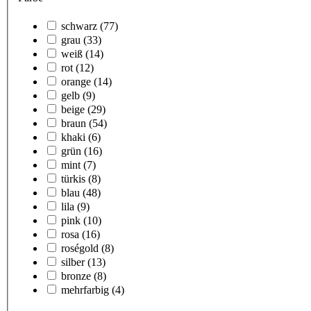
schwarz
(77)
grau
(33)
weiß
(14)
rot
(12)
orange
(14)
gelb
(9)
beige
(29)
braun
(54)
khaki
(6)
grün
(16)
mint
(7)
türkis
(8)
blau
(48)
lila
(9)
pink
(10)
rosa
(16)
roségold
(8)
silber
(13)
bronze
(8)
mehrfarbig
(4)