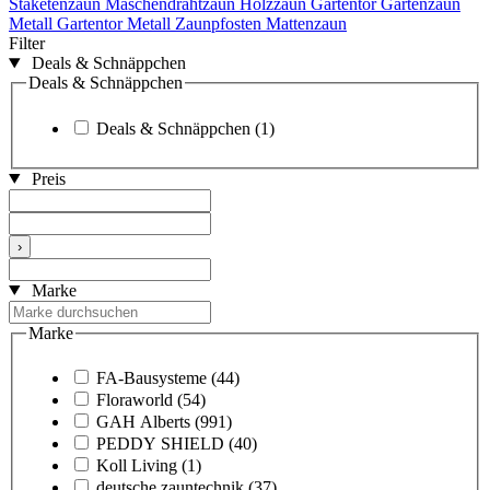
Staketenzaun
Maschendrahtzaun
Holzzaun
Gartentor
Gartenzaun
Metall
Gartentor Metall
Zaunpfosten
Mattenzaun
Filter
Deals & Schnäppchen
Deals & Schnäppchen
Deals & Schnäppchen
(1)
Preis
›
Marke
Marke
FA-Bausysteme
(44)
Floraworld
(54)
GAH Alberts
(991)
PEDDY SHIELD
(40)
Koll Living
(1)
deutsche zauntechnik
(37)