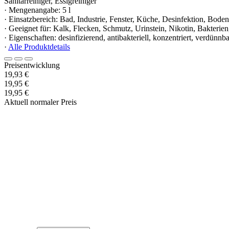
Sanitärreiniger, Essigreiniger
· Mengenangabe: 5 l
· Einsatzbereich: Bad, Industrie, Fenster, Küche, Desinfektion, Bode
· Geeignet für: Kalk, Flecken, Schmutz, Urinstein, Nikotin, Bakterien
· Eigenschaften: desinfizierend, antibakteriell, konzentriert, verdün
·
Alle Produktdetails
Preisentwicklung
19,93 €
19,95 €
19,95 €
Aktuell normaler Preis