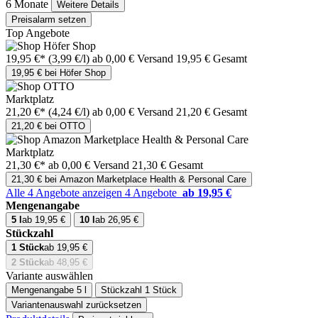
6 Monate
Weitere Details
Preisalarm setzen
Top Angebote
19,95 €*
(3,99 €/l)
ab 0,00 € Versand
19,95 € Gesamt
19,95 € bei Höfer Shop
Marktplatz
21,20 €*
(4,24 €/l)
ab 0,00 € Versand
21,20 € Gesamt
21,20 € bei OTTO
Marktplatz
21,30 €*
ab 0,00 € Versand
21,30 € Gesamt
21,30 € bei Amazon Marketplace Health & Personal Care
Alle 4 Angebote anzeigen
4 Angebote
ab 19,95 €
Mengenangabe
5 l
ab 19,95 €
10 l
ab 26,95 €
Stückzahl
1 Stück
ab 19,95 €
2 Stück
ab 48,95 €
Variante auswählen
Mengenangabe
5 l
Stückzahl
1 Stück
Variantenauswahl zurücksetzen