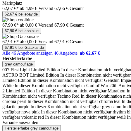
Marktplatz
62,67 €*
ab 4,99 € Versand
67,66 € Gesamt
62,67 € bei ebay.de
67,90 €*
ab 0,00 € Versand
67,90 € Gesamt
67,90 € bei coolblue
67,91 €*
ab 0,00 € Versand
67,91 € Gesamt
67,91 € bei Galaxus.de
Alle 46 Angebote anzeigen
46 Angebote
ab 62,67 €
Herstellerfarbe
grey camouflage
007 First Light Limited Edition
In dieser Kombination nicht verfügba
ASTRO BOT Limited Edition
In dieser Kombination nicht verfügbar
Limited Edition
In dieser Kombination nicht verfügbar
Genshin Impac
White
In dieser Kombination nicht verfügbar
God of War 20th Annive
2 Limited Edition
In dieser Kombination nicht verfügbar
Marathon
In
Kombination nicht verfügbar
Techno Red
In dieser Kombination nich
chroma pearl
In dieser Kombination nicht verfügbar
chroma teal
In d
galactic purple
In dieser Kombination nicht verfügbar
grey camo
In d
verfügbar
nova pink
In dieser Kombination nicht verfügbar
rhythm bl
verfügbar
volcanic red
In dieser Kombination nicht verfügbar
weiß
In
Variante auswählen
Herstellerfarbe
grey camouflage