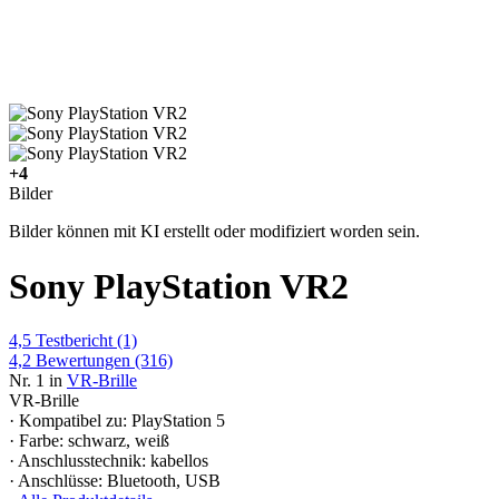
+4
Bilder
Bilder können mit KI erstellt oder modifiziert worden sein.
Sony PlayStation VR2
4,5
Testbericht
(1)
4,2
Bewertungen
(316)
Nr. 1 in
VR-Brille
VR-Brille
· Kompatibel zu: PlayStation 5
· Farbe: schwarz, weiß
· Anschlusstechnik: kabellos
· Anschlüsse: Bluetooth, USB