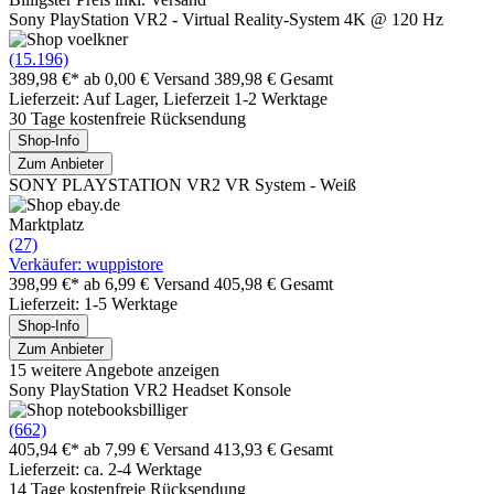
Sony PlayStation VR2 - Virtual Reality-System 4K @ 120 Hz
(15.196)
389,98 €*
ab 0,00 € Versand
389,98 € Gesamt
Lieferzeit: Auf Lager, Lieferzeit 1-2 Werktage
30 Tage kostenfreie Rücksendung
Shop-Info
Zum Anbieter
SONY PLAYSTATION VR2 VR System - Weiß
Marktplatz
(27)
Verkäufer: wuppistore
398,99 €*
ab 6,99 € Versand
405,98 € Gesamt
Lieferzeit: 1-5 Werktage
Shop-Info
Zum Anbieter
15 weitere Angebote anzeigen
Sony PlayStation VR2 Headset Konsole
(662)
405,94 €*
ab 7,99 € Versand
413,93 € Gesamt
Lieferzeit: ca. 2-4 Werktage
14 Tage kostenfreie Rücksendung