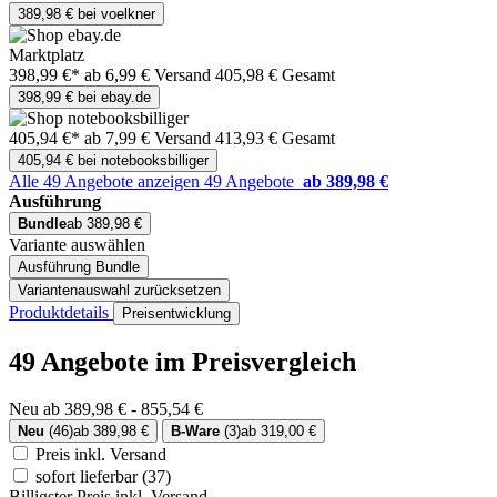
389,98 € bei voelkner
Marktplatz
398,99 €*
ab 6,99 € Versand
405,98 € Gesamt
398,99 € bei ebay.de
405,94 €*
ab 7,99 € Versand
413,93 € Gesamt
405,94 € bei notebooksbilliger
Alle 49 Angebote anzeigen
49 Angebote
ab 389,98 €
Ausführung
Bundle
ab 389,98 €
Variante auswählen
Ausführung
Bundle
Variantenauswahl zurücksetzen
Produktdetails
Preisentwicklung
49 Angebote im Preisvergleich
Neu ab 389,98 € - 855,54 €
Neu
(46)
ab 389,98 €
B-Ware
(3)
ab 319,00 €
Preis inkl. Versand
sofort lieferbar
(37)
Billigster Preis inkl. Versand