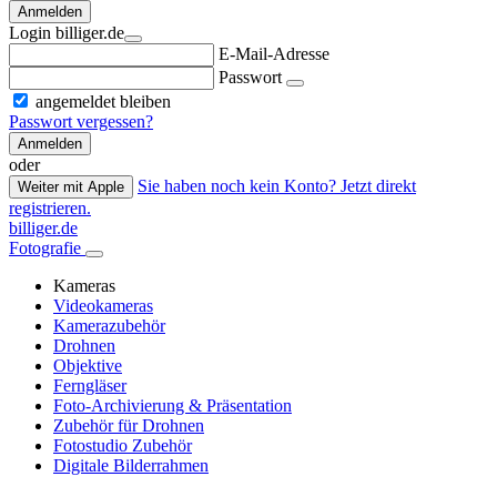
Anmelden
Login billiger.de
E-Mail-Adresse
Passwort
angemeldet bleiben
Passwort vergessen?
Anmelden
oder
Sie haben noch kein Konto? Jetzt direkt
Weiter mit Apple
registrieren.
billiger.de
Fotografie
Kameras
Videokameras
Kamerazubehör
Drohnen
Objektive
Ferngläser
Foto-Archivierung & Präsentation
Zubehör für Drohnen
Fotostudio Zubehör
Digitale Bilderrahmen