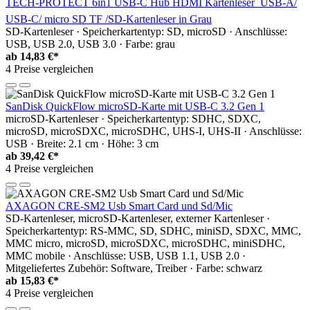
TECH-PROTECT 6in1 USB-C Hub HDMI Kartenleser  USB-A/
USB-C/ micro SD TF /SD-Kartenleser in Grau
SD-Kartenleser · Speicherkartentyp: SD, microSD · Anschlüsse:
USB, USB 2.0, USB 3.0 · Farbe: grau
ab
14,83 €*
4 Preise vergleichen
SanDisk QuickFlow microSD-Karte mit USB-C 3.2 Gen 1
microSD-Kartenleser · Speicherkartentyp: SDHC, SDXC,
microSD, microSDXC, microSDHC, UHS-I, UHS-II · Anschlüsse:
USB · Breite: 2.1 cm · Höhe: 3 cm
ab
39,42 €*
4 Preise vergleichen
AXAGON CRE-SM2 Usb Smart Card und Sd/Mic
SD-Kartenleser, microSD-Kartenleser, externer Kartenleser ·
Speicherkartentyp: RS-MMC, SD, SDHC, miniSD, SDXC, MMC,
MMC micro, microSD, microSDXC, microSDHC, miniSDHC,
MMC mobile · Anschlüsse: USB, USB 1.1, USB 2.0 ·
Mitgeliefertes Zubehör: Software, Treiber · Farbe: schwarz
ab
15,83 €*
4 Preise vergleichen