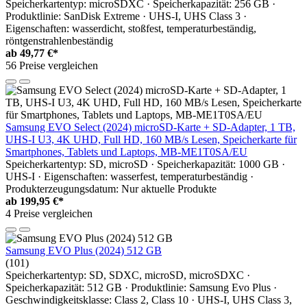
Speicherkartentyp: microSDXC · Speicherkapazität: 256 GB ·
Produktlinie: SanDisk Extreme · UHS-I, UHS Class 3 ·
Eigenschaften: wasserdicht, stoßfest, temperaturbeständig,
röntgenstrahlenbeständig
ab
49,77 €*
56 Preise vergleichen
Samsung EVO Select (2024) microSD-Karte + SD-Adapter, 1 TB,
UHS-I U3, 4K UHD, Full HD, 160 MB/s Lesen, Speicherkarte für
Smartphones, Tablets und Laptops, MB-ME1T0SA/EU
Speicherkartentyp: SD, microSD · Speicherkapazität: 1000 GB ·
UHS-I · Eigenschaften: wasserfest, temperaturbeständig ·
Produkterzeugungsdatum: Nur aktuelle Produkte
ab
199,95 €*
4 Preise vergleichen
Samsung EVO Plus (2024) 512 GB
(101)
Speicherkartentyp: SD, SDXC, microSD, microSDXC ·
Speicherkapazität: 512 GB · Produktlinie: Samsung Evo Plus ·
Geschwindigkeitsklasse: Class 2, Class 10 · UHS-I, UHS Class 3,