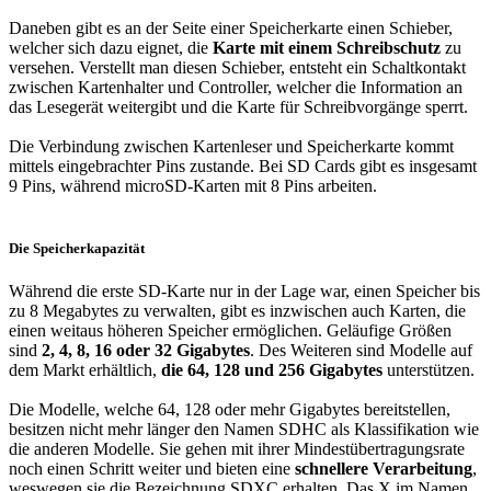
Daneben gibt es an der Seite einer Speicherkarte einen Schieber,
welcher sich dazu eignet, die
Karte mit einem Schreibschutz
zu
versehen. Verstellt man diesen Schieber, entsteht ein Schaltkontakt
zwischen Kartenhalter und Controller, welcher die Information an
das Lesegerät weitergibt und die Karte für Schreibvorgänge sperrt.
Die Verbindung zwischen Kartenleser und Speicherkarte kommt
mittels eingebrachter Pins zustande. Bei SD Cards gibt es insgesamt
9 Pins, während microSD-Karten mit 8 Pins arbeiten.
Die Speicherkapazität
Während die erste SD-Karte nur in der Lage war, einen Speicher bis
zu 8 Megabytes zu verwalten, gibt es inzwischen auch Karten, die
einen weitaus höheren Speicher ermöglichen. Geläufige Größen
sind
2, 4, 8, 16 oder 32 Gigabytes
. Des Weiteren sind Modelle auf
dem Markt erhältlich,
die 64, 128 und 256 Gigabytes
unterstützen.
Die Modelle, welche 64, 128 oder mehr Gigabytes bereitstellen,
besitzen nicht mehr länger den Namen SDHC als Klassifikation wie
die anderen Modelle. Sie gehen mit ihrer Mindestübertragungsrate
noch einen Schritt weiter und bieten eine
schnellere Verarbeitung
,
weswegen sie die Bezeichnung SDXC erhalten. Das X im Namen