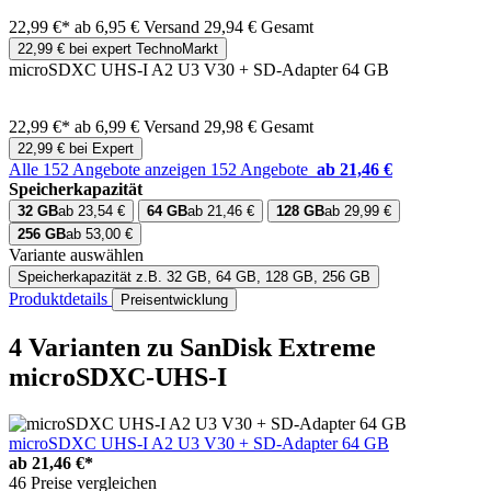
22,99 €*
ab 6,95 € Versand
29,94 € Gesamt
22,99 € bei expert TechnoMarkt
microSDXC UHS-I A2 U3 V30 + SD-Adapter 64 GB
22,99 €*
ab 6,99 € Versand
29,98 € Gesamt
22,99 € bei Expert
Alle 152 Angebote anzeigen
152 Angebote
ab 21,46 €
Speicherkapazität
32 GB
ab 23,54 €
64 GB
ab 21,46 €
128 GB
ab 29,99 €
256 GB
ab 53,00 €
Variante auswählen
Speicherkapazität
z.B. 32 GB, 64 GB, 128 GB, 256 GB
Produktdetails
Preisentwicklung
4 Varianten
zu SanDisk Extreme
microSDXC-UHS-I
microSDXC UHS-I A2 U3 V30 + SD-Adapter 64 GB
ab
21,46 €*
46 Preise vergleichen