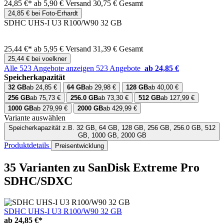
24,85 €*
ab 5,90 € Versand
30,75 € Gesamt
24,85 € bei Foto-Erhardt
SDHC UHS-I U3 R100/W90 32 GB
25,44 €*
ab 5,95 € Versand
31,39 € Gesamt
25,44 € bei voelkner
Alle 523 Angebote anzeigen
523 Angebote
ab 24,85 €
Speicherkapazität
32 GB
ab 24,85 €
64 GB
ab 29,98 €
128 GB
ab 40,00 €
256 GB
ab 75,73 €
256.0 GB
ab 73,30 €
512 GB
ab 127,99 €
1000 GB
ab 279,99 €
2000 GB
ab 429,99 €
Variante auswählen
Speicherkapazität
z.B. 32 GB, 64 GB, 128 GB, 256 GB, 256.0 GB, 512
GB, 1000 GB, 2000 GB
Produktdetails
Preisentwicklung
35 Varianten
zu SanDisk Extreme Pro
SDHC/SDXC
SDHC UHS-I U3 R100/W90 32 GB
ab
24,85 €*