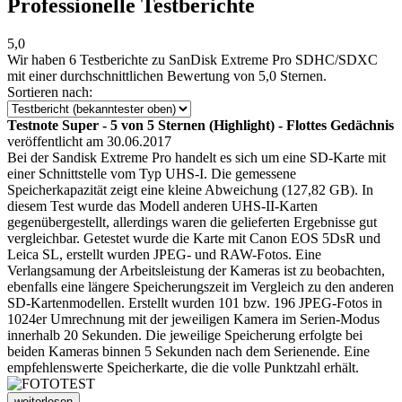
Professionelle Testberichte
5,0
Wir haben
6 Testberichte
zu SanDisk Extreme Pro SDHC/SDXC
mit einer durchschnittlichen Bewertung von 5,0 Sternen.
Sortieren nach:
Testnote Super - 5 von 5 Sternen (Highlight) - Flottes Gedächnis
veröffentlicht am 30.06.2017
Bei der Sandisk Extreme Pro handelt es sich um eine SD-Karte mit
einer Schnittstelle vom Typ UHS-I. Die gemessene
Speicherkapazität zeigt eine kleine Abweichung (127,82 GB). In
diesem Test wurde das Modell anderen UHS-II-Karten
gegenübergestellt, allerdings waren die gelieferten Ergebnisse gut
vergleichbar. Getestet wurde die Karte mit Canon EOS 5DsR und
Leica SL, erstellt wurden JPEG- und RAW-Fotos. Eine
Verlangsamung der Arbeitsleistung der Kameras ist zu beobachten,
ebenfalls eine längere Speicherungszeit im Vergleich zu den anderen
SD-Kartenmodellen. Erstellt wurden 101 bzw. 196 JPEG-Fotos in
1024er Umrechnung mit der jeweiligen Kamera im Serien-Modus
innerhalb 20 Sekunden. Die jeweilige Speicherung erfolgte bei
beiden Kameras binnen 5 Sekunden nach dem Serienende. Eine
empfehlenswerte Speicherkarte, die die volle Punktzahl erhält.
weiterlesen