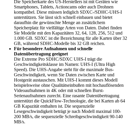
Die Speicherkarte des US-Herstellers ist mit Geräten wie
Smartphones, Tablets, Actioncams oder auch Drohnen
kompatibel. Diese müssen lediglich SDXC-/SDHC-UHS-I
unterstützen. Sie lässt sich schnell einbauen und bietet
daraufhin die gewünschte Menge an zusätzlichem
Speicherplatz für vielfältige Arten von Daten. Dabei finden
Sie Modelle mit den Kapazitäten 32, 64, 128, 256, 512 und
1.000 GB. SDXC ist die Bezeichnung für alle Karten über 32
GB, während SDHC-Modelle bis 32 GB reichen.
Für besondere Aufnahmen und schnelle
Datenübertragung geeignet
Die Extreme Pro SDHC/SDXC UHS-I trägt die
Geschwindigkeitsklasse im Namen: UHS-I (Ultra High
Speed). Die UHS-Angabe steht für die maximale Bus-
Geschwindigkeit, wenn Sie Daten zwischen Karte und
Hostgerät austauschen. Mit UHS-I kommt dieses Modell
beispielsweise ohne Qualitätseinbußen mit hochauflösenden
Videoaufnahmen in 4K oder mit schnellen Burst-
Serienaufnahmen zurecht. Eine rasante Datenübertragung
unterstützt die QuickFlow-Technologie, die bei Karten ab 64
GB Kapazität enthalten ist. Die sequenzielle
Lesegeschwindigkeit beträgt je nach Modell maximal 100-
200 MB/s, die sequenzielle Schreibgeschwindigkeit 90-140
MB/s.