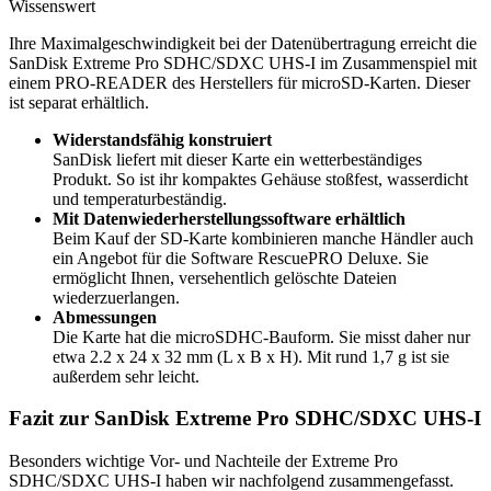
Wissenswert
Ihre Maximalgeschwindigkeit bei der Datenübertragung erreicht die
SanDisk Extreme Pro SDHC/SDXC UHS-I im Zusammenspiel mit
einem PRO-READER des Herstellers für microSD-Karten. Dieser
ist separat erhältlich.
Widerstandsfähig konstruiert
SanDisk liefert mit dieser Karte ein wetterbeständiges
Produkt. So ist ihr kompaktes Gehäuse stoßfest, wasserdicht
und temperaturbeständig.
Mit Datenwiederherstellungssoftware erhältlich
Beim Kauf der SD-Karte kombinieren manche Händler auch
ein Angebot für die Software RescuePRO Deluxe. Sie
ermöglicht Ihnen, versehentlich gelöschte Dateien
wiederzuerlangen.
Abmessungen
Die Karte hat die microSDHC-Bauform. Sie misst daher nur
etwa 2.2 x 24 x 32 mm (L x B x H). Mit rund 1,7 g ist sie
außerdem sehr leicht.
Fazit zur SanDisk Extreme Pro SDHC/SDXC UHS-I
Besonders wichtige Vor- und Nachteile der Extreme Pro
SDHC/SDXC UHS-I haben wir nachfolgend zusammengefasst.