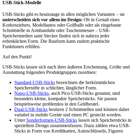
USB-Stick-Modelle
USB-Sticks gibt es heutzutage in allen möglichen Varianten – sie
unterscheiden sich vor allem im Design:
Ob in Gestalt eines
Korkenziehers, Modellautos oder Golfballs oder als eingebaute
Schnittstelle in Armbanduhr oder Taschenmesser – USB-
Speichermedien samt Stecker finden sich in nahezu jeder
erdenklichen Form. Die Bauform kann zudem praktische
Funktionen erfüllen.
Auf den Punkt!
USB-Sticks lassen sich nach ihrer äußeren Erscheinung, Größe und
Ausstattung folgenden Produktgruppen zuordnen:
Standard-USB-Sticks
bezeichnen die herkömmlichen
Speicherstifte in schlichter, länglicher Form.
Nano-USB-Sticks
, auch Pico-USB-Sticks genannt, sind
besonders kleine, kompakte Speichersticks. Sie passen
beispielsweise problemlos in den Geldbeutel.
Dual-USB-Sticks
besitzen 2 Schnittstellen und können daher
variabel in mobile Geräte und einen PC gesteckt werden.
Unter
Sonderformen-USB-Sticks
lassen sich Speichersticks in
speziellem Design zusammenfassen. Dazu zählen etwa USB-
Sticks in Form von Kreditkarten, Autoschlüsseln, Figuren