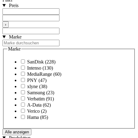
Preis
›
Marke
Marke
SanDisk
(228)
Intenso
(130)
MediaRange
(60)
PNY
(47)
xlyne
(38)
Samsung
(23)
Verbatim
(91)
A-Data
(62)
Verico
(2)
Hama
(85)
Alle anzeigen
Produkttyp