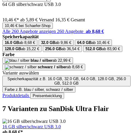
64 GB silber/schwarz USB 3.0
10,46 €*
ab 5,89 € Versand
16,35 € Gesamt
10,46 € bei Schaefer-Shop
Alle 260 Angebote anzeigen
260 Angebote
ab 8,68 €
Speicherkapazität
16.0 GB
ab 8,68 €
32.0 GB
ab 9,86 €
64.0 GB
ab 10,46 €
128.0 GB
ab 15,22 €
256.0 GB
ab 36,54 €
512.0 GB
ab 83,90 €
Farbe
blau / silber
ab 22,99 €
schwarz / silber
ab 8,68 €
Variante auswählen
Speicherkapazität
z.B. 16.0 GB, 32.0 GB, 64.0 GB, 128.0 GB, 256.0
GB, 512.0 GB
Farbe
z.B. blau / silber, schwarz / silber
Produktdetails
Preisentwicklung
7 Varianten
zu SanDisk Ultra Flair
16 GB silber/schwarz USB 3.0
ab
8,68 €*