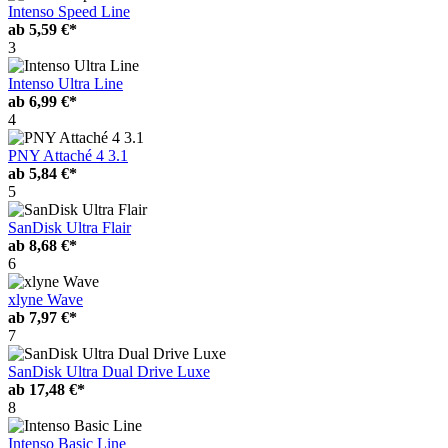
Intenso Speed Line
ab
5,59 €*
3
Intenso Ultra Line
ab
6,99 €*
4
PNY Attaché 4 3.1
ab
5,84 €*
5
SanDisk Ultra Flair
ab
8,68 €*
6
xlyne Wave
ab
7,97 €*
7
SanDisk Ultra Dual Drive Luxe
ab
17,48 €*
8
Intenso Basic Line