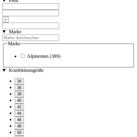
Preis
›
Marke
Marke
Alpinestars
(389)
Konfektionsgröße
34
36
38
40
42
44
46
48
50