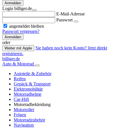
Anmelden
Login billiger.de
E-Mail-Adresse
Passwort
angemeldet bleiben
Passwort vergessen?
Anmelden
oder
Sie haben noch kein Konto? Jetzt direkt
Weiter mit Apple
registrieren.
billiger.de
Auto & Motorrad
Autoteile & Zubehör
Reifen
Gepäck & Transport
Elektromobilität
Motorradhelme
Car-Hifi
Motorradbekleidung
Motorroller
Felgen
Motorradzubehör
Navigation