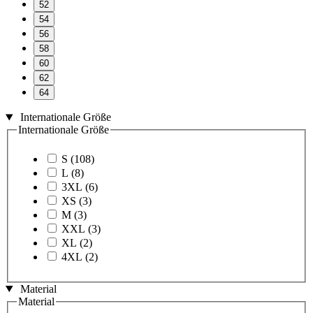
52
54
56
58
60
62
64
Internationale Größe
Internationale Größe
S
(108)
L
(8)
3XL
(6)
XS
(3)
M
(3)
XXL
(3)
XL
(2)
4XL
(2)
Material
Material