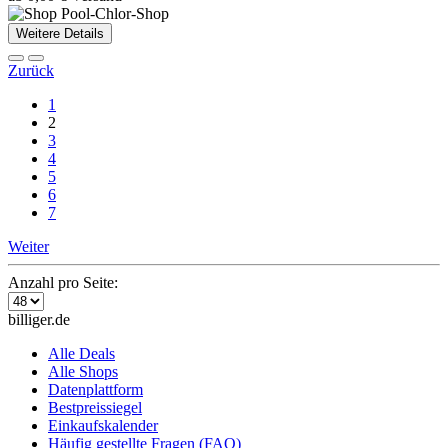
Weitere Details
Zurück
1
2
3
4
5
6
7
Weiter
Anzahl pro Seite:
billiger.de
Alle Deals
Alle Shops
Datenplattform
Bestpreissiegel
Einkaufskalender
Häufig gestellte Fragen (FAQ)