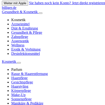
Sie haben noch kein Konto? Jetzt direkt registrieren
Weiter mit Apple
billiger.de
Gesundheit & Kosmetik
Kosmetik
Arzneimittel
Diät & Ernährung
Gesundheit & Pflege
Zahnpflege
Augenoptik
Wellness
Erotik & Verhütung
Desinfektionsmittel
Kosmetik
Parfum
Rasur & Haarentfernung
Haarpflege
Gesichtspflege
Haarstyling
Körperpflege
Make-Up
Sonnenpflege
Maniküre & Pediküre