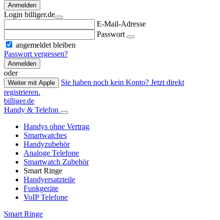
Anmelden
Login billiger.de
E-Mail-Adresse
Passwort
angemeldet bleiben
Passwort vergessen?
Anmelden
oder
Sie haben noch kein Konto? Jetzt direkt
Weiter mit Apple
registrieren.
billiger.de
Handy & Telefon
Handys ohne Vertrag
Smartwatches
Handyzubehör
Analoge Telefone
Smartwatch Zubehör
Smart Ringe
Handyersatzteile
Funkgeräte
VoIP Telefone
Smart Ringe