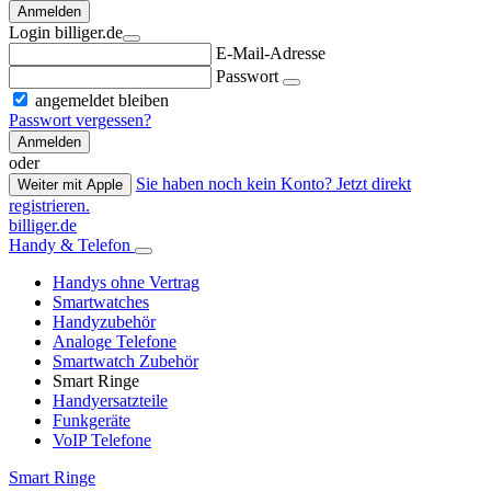
Anmelden
Login billiger.de
E-Mail-Adresse
Passwort
angemeldet bleiben
Passwort vergessen?
Anmelden
oder
Sie haben noch kein Konto? Jetzt direkt
Weiter mit Apple
registrieren.
billiger.de
Handy & Telefon
Handys ohne Vertrag
Smartwatches
Handyzubehör
Analoge Telefone
Smartwatch Zubehör
Smart Ringe
Handyersatzteile
Funkgeräte
VoIP Telefone
Smart Ringe