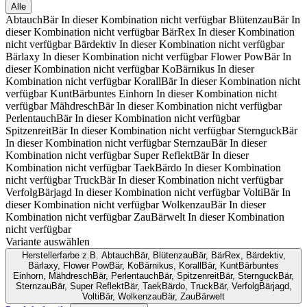
Alle
AbtauchBär
In dieser Kombination nicht verfügbar
BlütenzauBär
In
dieser Kombination nicht verfügbar
BärRex
In dieser Kombination
nicht verfügbar
Bärdektiv
In dieser Kombination nicht verfügbar
Bärlaxy
In dieser Kombination nicht verfügbar
Flower PowBär
In
dieser Kombination nicht verfügbar
KoBärnikus
In dieser
Kombination nicht verfügbar
KorallBär
In dieser Kombination nicht
verfügbar
KuntBärbuntes Einhorn
In dieser Kombination nicht
verfügbar
MähdreschBär
In dieser Kombination nicht verfügbar
PerlentauchBär
In dieser Kombination nicht verfügbar
SpitzenreitBär
In dieser Kombination nicht verfügbar
SternguckBär
In dieser Kombination nicht verfügbar
SternzauBär
In dieser
Kombination nicht verfügbar
Super ReflektBär
In dieser
Kombination nicht verfügbar
TaekBärdo
In dieser Kombination
nicht verfügbar
TruckBär
In dieser Kombination nicht verfügbar
VerfolgBärjagd
In dieser Kombination nicht verfügbar
VoltiBär
In
dieser Kombination nicht verfügbar
WolkenzauBär
In dieser
Kombination nicht verfügbar
ZauBärwelt
In dieser Kombination
nicht verfügbar
Variante auswählen
Herstellerfarbe
z.B. AbtauchBär, BlütenzauBär, BärRex, Bärdektiv,
Bärlaxy, Flower PowBär, KoBärnikus, KorallBär, KuntBärbuntes
Einhorn, MähdreschBär, PerlentauchBär, SpitzenreitBär, SternguckBär,
SternzauBär, Super ReflektBär, TaekBärdo, TruckBär, VerfolgBärjagd,
VoltiBär, WolkenzauBär, ZauBärwelt