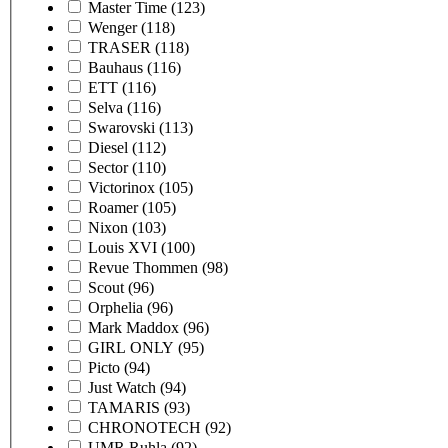
Master Time
(123)
Wenger
(118)
TRASER
(118)
Bauhaus
(116)
ETT
(116)
Selva
(116)
Swarovski
(113)
Diesel
(112)
Sector
(110)
Victorinox
(105)
Roamer
(105)
Nixon
(103)
Louis XVI
(100)
Revue Thommen
(98)
Scout
(96)
Orphelia
(96)
Mark Maddox
(96)
GIRL ONLY
(95)
Picto
(94)
Just Watch
(94)
TAMARIS
(93)
CHRONOTECH
(92)
UMR Ruhla
(92)