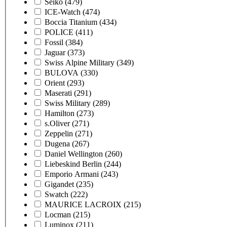
Seiko
(479)
ICE-Watch
(474)
Boccia Titanium
(434)
POLICE
(411)
Fossil
(384)
Jaguar
(373)
Swiss Alpine Military
(349)
BULOVA
(330)
Orient
(293)
Maserati
(291)
Swiss Military
(289)
Hamilton
(273)
s.Oliver
(271)
Zeppelin
(271)
Dugena
(267)
Daniel Wellington
(260)
Liebeskind Berlin
(244)
Emporio Armani
(243)
Gigandet
(235)
Swatch
(222)
MAURICE LACROIX
(215)
Locman
(215)
Luminox
(211)