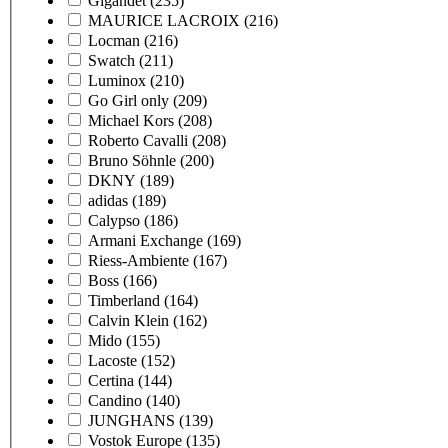
Gigandet
(235)
MAURICE LACROIX
(216)
Locman
(216)
Swatch
(211)
Luminox
(210)
Go Girl only
(209)
Michael Kors
(208)
Roberto Cavalli
(208)
Bruno Söhnle
(200)
DKNY
(189)
adidas
(189)
Calypso
(186)
Armani Exchange
(169)
Riess-Ambiente
(167)
Boss
(166)
Timberland
(164)
Calvin Klein
(162)
Mido
(155)
Lacoste
(152)
Certina
(144)
Candino
(140)
JUNGHANS
(139)
Vostok Europe
(135)