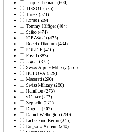
Jacques Lemans
(600)
TISSOT
(575)
Timex
(571)
Lorus
(509)
Tommy Hilfiger
(484)
Seiko
(474)
ICE-Watch
(473)
Boccia Titanium
(434)
POLICE
(410)
Fossil
(383)
Jaguar
(375)
Swiss Alpine Military
(351)
BULOVA
(329)
Maserati
(290)
Swiss Military
(288)
Hamilton
(273)
s.Oliver
(272)
Zeppelin
(271)
Dugena
(267)
Daniel Wellington
(260)
Liebeskind Berlin
(245)
Emporio Armani
(240)