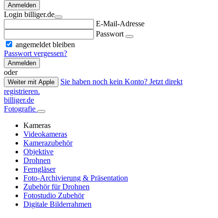
Anmelden
Login billiger.de
E-Mail-Adresse
Passwort
angemeldet bleiben
Passwort vergessen?
Anmelden
oder
Sie haben noch kein Konto? Jetzt direkt
Weiter mit Apple
registrieren.
billiger.de
Fotografie
Kameras
Videokameras
Kamerazubehör
Objektive
Drohnen
Ferngläser
Foto-Archivierung & Präsentation
Zubehör für Drohnen
Fotostudio Zubehör
Digitale Bilderrahmen