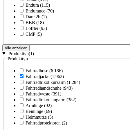
Endura
(115)
Endurance
(70)
Dare 2b
(1)
BBB
(18)
Löffler
(93)
CMP
(5)
Alle anzeigen
Produkttyp
(1)
Produkttyp
Fahrradhose
(6.186)
Fahrradjacke
(1.962)
Fahrradtrikot kurzarm
(1.284)
Fahrradhandschuhe
(943)
Fahrradweste
(391)
Fahrradtrikot langarm
(382)
Armlinge
(92)
Beinlinge
(69)
Helmmütze
(5)
Fahrradprotektoren
(2)