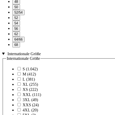
48
50
52/54
52
54
56
62
64/66
68
Internationale Größe
Internationale Größe
S
(1.042)
M
(412)
L
(381)
XL
(255)
XS
(222)
XXL
(111)
3XL
(49)
XXS
(24)
4XL
(20)