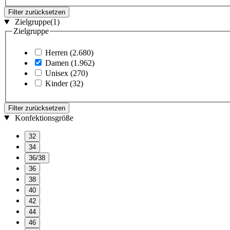
Filter zurücksetzen
Zielgruppe
(1)
Zielgruppe
Herren
(2.680)
Damen
(1.962)
Unisex
(270)
Kinder
(32)
Filter zurücksetzen
Konfektionsgröße
32
34
36/38
36
38
40
42
44
46