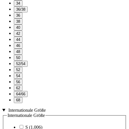
34
36/38
36
38
40
42
44
46
48
50
52/54
52
54
56
62
64/66
68
Internationale Größe
Internationale Größe
S
(1.006)