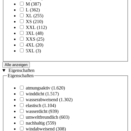
M
(387)
L
(362)
XL
(255)
XS
(210)
XXL
(112)
3XL
(48)
XXS
(25)
4XL
(20)
5XL
(3)
Alle anzeigen
Eigenschaften
Eigenschaften
atmungsaktiv
(1.620)
winddicht
(1.517)
wasserabweisend
(1.302)
elastisch
(1.104)
wasserdicht
(939)
umweltfreundlich
(603)
nachhaltig
(559)
windabweisend
(308)