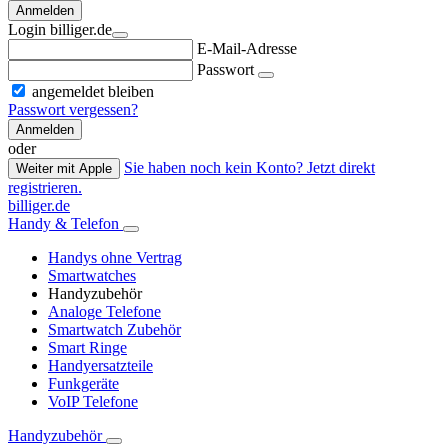
Anmelden
Login billiger.de
E-Mail-Adresse
Passwort
angemeldet bleiben
Passwort vergessen?
Anmelden
oder
Sie haben noch kein Konto? Jetzt direkt
Weiter mit Apple
registrieren.
billiger.de
Handy & Telefon
Handys ohne Vertrag
Smartwatches
Handyzubehör
Analoge Telefone
Smartwatch Zubehör
Smart Ringe
Handyersatzteile
Funkgeräte
VoIP Telefone
Handyzubehör