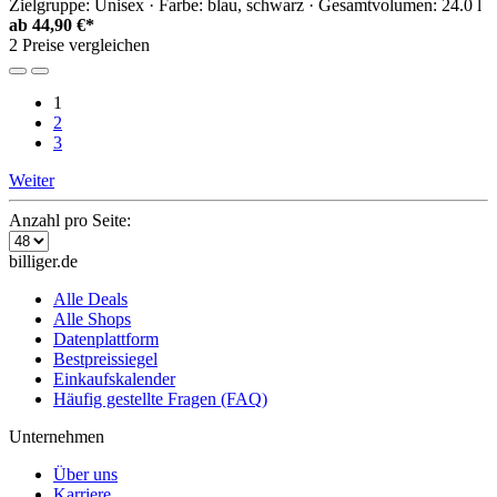
Zielgruppe: Unisex · Farbe: blau, schwarz · Gesamtvolumen: 24.0 l
ab
44,90 €*
2 Preise vergleichen
1
2
3
Weiter
Anzahl pro Seite:
billiger.de
Alle Deals
Alle Shops
Datenplattform
Bestpreissiegel
Einkaufskalender
Häufig gestellte Fragen (FAQ)
Unternehmen
Über uns
Karriere