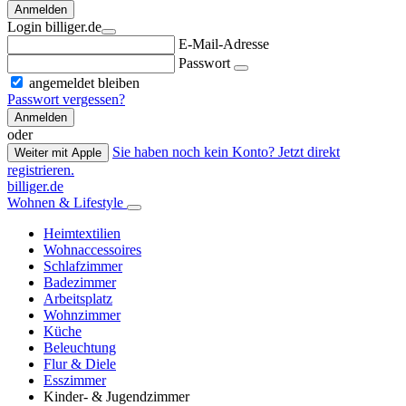
Anmelden
Login billiger.de
E-Mail-Adresse
Passwort
angemeldet bleiben
Passwort vergessen?
Anmelden
oder
Sie haben noch kein Konto? Jetzt direkt
Weiter mit Apple
registrieren.
billiger.de
Wohnen & Lifestyle
Heimtextilien
Wohnaccessoires
Schlafzimmer
Badezimmer
Arbeitsplatz
Wohnzimmer
Küche
Beleuchtung
Flur & Diele
Esszimmer
Kinder- & Jugendzimmer