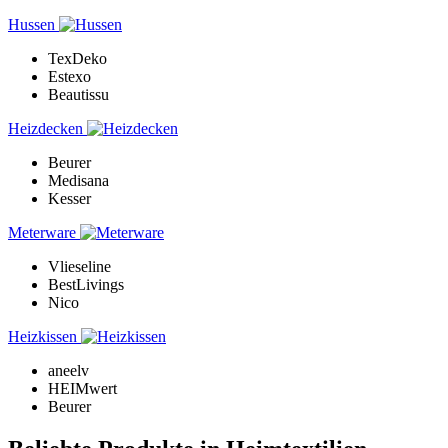
Hussen
TexDeko
Estexo
Beautissu
Heizdecken
Beurer
Medisana
Kesser
Meterware
Vlieseline
BestLivings
Nico
Heizkissen
aneelv
HEIMwert
Beurer