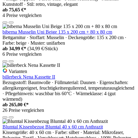
Kunststoff · Stil: retro, vintage, elegant
ab
75,65 €*
4 Preise vergleichen
biberna Musselin Uni Beige 135 x 200 cm + 80 x 80 cm
Bettgarnitur · Stoffart: Musselin · Deckengröße: 135 x 200 cm ·
Farbe: beige · Muster: unifarben
ab
34,99 €*
(34,99 €/Stück)
6 Preise vergleichen
Varianten
billerbeck Nena Kassette II
Bezugsstoff: Baumwolle · Füllmaterial: Daunen · Eigenschaften:
allergikergeeignet, feuchtigkeitsregulierend, temperaturausgleichend
· Pflegehinweis: waschbar bis 60°C · Wärmeklasse: 4 (gut
wärmend)
ab
265,00 €*
26 Preise vergleichen
Blumtal Kissenbezug Blumtal 40 x 60 cm Anthrazit
Kissengröße: 40 x 60 cm · Farbe: silber · Material: Mikrofaser,
Polyester, Textil · Verschlussart: Hotelverschluss · 100% Polyester