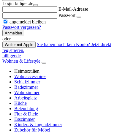
Login billiger.de
E-Mail-Adresse
Passwort
angemeldet bleiben
Passwort vergessen?
Anmelden
oder
Sie haben noch kein Konto? Jetzt direkt
Weiter mit Apple
registrieren.
billiger.de
Wohnen & Lifestyle
Heimtextilien
Wohnaccessoires
Schlafzimmer
Badezimmer
Wohnzimmer
Arbeitsplatz
Küche
Beleuchtung
Flur & Diele
Esszimmer
Kinder- & Jugendzimmer
Zubehör für Möbel