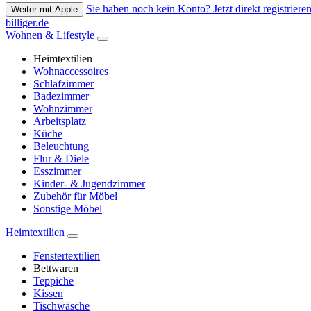
Sie haben noch kein Konto? Jetzt direkt registrieren
Weiter mit Apple
billiger.de
Wohnen & Lifestyle
Heimtextilien
Wohnaccessoires
Schlafzimmer
Badezimmer
Wohnzimmer
Arbeitsplatz
Küche
Beleuchtung
Flur & Diele
Esszimmer
Kinder- & Jugendzimmer
Zubehör für Möbel
Sonstige Möbel
Heimtextilien
Fenstertextilien
Bettwaren
Teppiche
Kissen
Tischwäsche