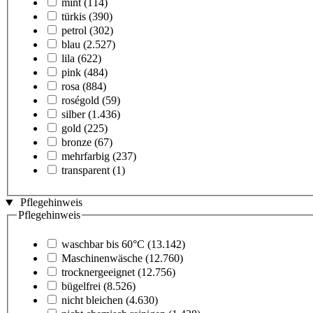
mint
(114)
türkis
(390)
petrol
(302)
blau
(2.527)
lila
(622)
pink
(484)
rosa
(884)
roségold
(59)
silber
(1.436)
gold
(225)
bronze
(67)
mehrfarbig
(237)
transparent
(1)
Pflegehinweis
Pflegehinweis
waschbar bis 60°C
(13.142)
Maschinenwäsche
(12.760)
trocknergeeignet
(12.756)
bügelfrei
(8.526)
nicht bleichen
(4.630)