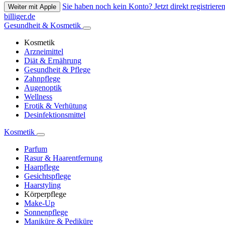
Sie haben noch kein Konto? Jetzt direkt registrieren
Weiter mit Apple
billiger.de
Gesundheit & Kosmetik
Kosmetik
Arzneimittel
Diät & Ernährung
Gesundheit & Pflege
Zahnpflege
Augenoptik
Wellness
Erotik & Verhütung
Desinfektionsmittel
Kosmetik
Parfum
Rasur & Haarentfernung
Haarpflege
Gesichtspflege
Haarstyling
Körperpflege
Make-Up
Sonnenpflege
Maniküre & Pediküre