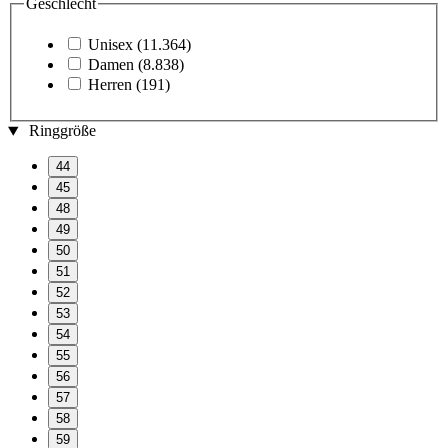
Geschlecht
Unisex
(11.364)
Damen
(8.838)
Herren
(191)
Ringgröße
44
45
48
49
50
51
52
53
54
55
56
57
58
59