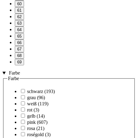
60
61
62
63
64
65
66
67
68
69
Farbe
Farbe
schwarz
(193)
grau
(96)
weiß
(119)
rot
(3)
gelb
(14)
pink
(607)
rosa
(21)
roségold
(3)