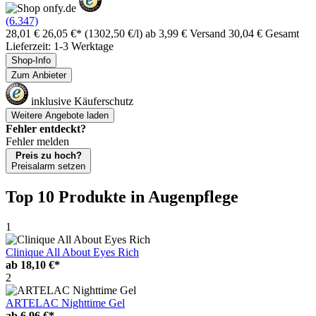
(6.347)
28,01 €
26,05 €*
(1302,50 €/l)
ab 3,99 € Versand
30,04 € Gesamt
Lieferzeit: 1-3 Werktage
Shop-Info
Zum Anbieter
inklusive Käuferschutz
Weitere Angebote laden
Fehler entdeckt?
Fehler melden
Preis zu hoch?
Preisalarm setzen
Top 10 Produkte
in Augenpflege
1
Clinique All About Eyes Rich
ab
18,10 €*
2
ARTELAC Nighttime Gel
ab
6,96 €*