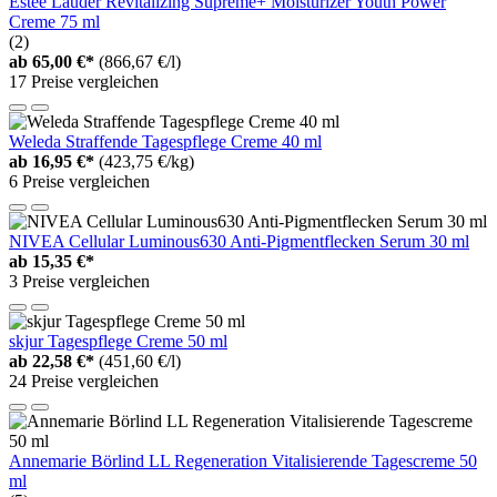
Estée Lauder Revitalizing Supreme+ Moisturizer Youth Power
Creme 75 ml
(2)
ab
65,00 €*
(866,67 €/l)
17 Preise vergleichen
Weleda Straffende Tagespflege Creme 40 ml
ab
16,95 €*
(423,75 €/kg)
6 Preise vergleichen
NIVEA Cellular Luminous630 Anti-Pigmentflecken Serum 30 ml
ab
15,35 €*
3 Preise vergleichen
skjur Tagespflege Creme 50 ml
ab
22,58 €*
(451,60 €/l)
24 Preise vergleichen
Annemarie Börlind LL Regeneration Vitalisierende Tagescreme 50
ml