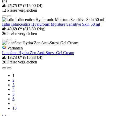
(5)
ab
25,75 €*
(515,00 €/l)
12 Preise vergleichen
Isdin Isdinceutics Hyaluronic Moisture Sensitive Skin 50 ml
ab
40,69 €*
(813,80 €/kg)
26 Preise vergleichen
Varianten
Lancôme Hydra Zen Anti-Stress Gel Cream
ab
13,73 €*
(915,33 €/l)
20 Preise vergleichen
1
2
3
4
5
6
...
15