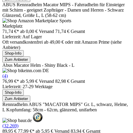
ABUS Rennradhelm Macator MIPS - Fahrradhelm für Einsteiger
mit Schirm - geeignet Zopfträger - Damen und Herren - Schwarz
Glänzend, Größe L, L (58-62 cm)
Marktplatz
71,74 €*
ab 0,00 € Versand
71,74 € Gesamt
Lieferzeit: Auf Lager
Oft versandkostenfrei ab 49,00 € oder mit Amazon Prime (siehe
Anbieter)
Shop-Info
Zum Anbieter
Abus Macator Helm - Shiny Black - L
(4)
76,99 €*
ab 5,99 € Versand
82,98 € Gesamt
Lieferzeit: 27-29 Werktage
Shop-Info
Zum Anbieter
Rennradhelm ABUS "MACATOR MIPS" Gr. L, schwarz, Helme,
L Kopfumfang: 58cm - 62cm, glänzend, unifarben
(32.269)
89,95 €
77,99 €*
ab 5,95 € Versand
83,94 € Gesamt