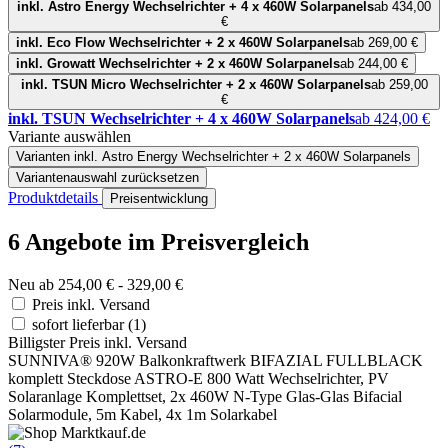
inkl. Astro Energy Wechselrichter + 4 x 460W Solarpanels
ab 434,00
€
inkl. Eco Flow Wechselrichter + 2 x 460W Solarpanels
ab 269,00 €
inkl. Growatt Wechselrichter + 2 x 460W Solarpanels
ab 244,00 €
inkl. TSUN Micro Wechselrichter + 2 x 460W Solarpanels
ab 259,00
€
inkl. TSUN Wechselrichter + 4 x 460W Solarpanels
ab 424,00 €
Variante auswählen
Varianten
inkl. Astro Energy Wechselrichter + 2 x 460W Solarpanels
Variantenauswahl zurücksetzen
Produktdetails
Preisentwicklung
6 Angebote im Preisvergleich
Neu ab 254,00 € - 329,00 €
Preis inkl. Versand
sofort lieferbar
(1)
Billigster Preis inkl. Versand
SUNNIVA® 920W Balkonkraftwerk BIFAZIAL FULLBLACK
komplett Steckdose ASTRO-E 800 Watt Wechselrichter, PV
Solaranlage Komplettset, 2x 460W N-Type Glas-Glas Bifacial
Solarmodule, 5m Kabel, 4x 1m Solarkabel