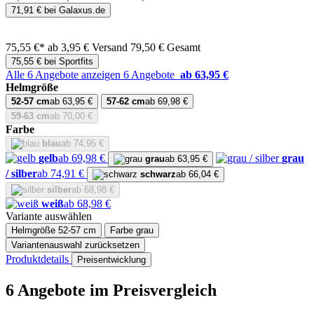
71,91 € bei Galaxus.de
75,55 €*
ab 3,95 € Versand
79,50 € Gesamt
75,55 € bei Sportfits
Alle 6 Angebote anzeigen
6 Angebote
ab 63,95 €
Helmgröße
52-57 cm
ab 63,95 €
57-62 cm
ab 69,98 €
59-63 cm
ab 70,00 €
Farbe
blau
ab 74,95 €
gelb
ab 69,98 €
grau
grau
ab 63,95 €
/ silber
ab 74,91 €
schwarz
ab 66,04 €
silber
ab 68,98 €
weiß
ab 68,98 €
Variante auswählen
Helmgröße
52-57 cm
Farbe
grau
Variantenauswahl zurücksetzen
Produktdetails
Preisentwicklung
6 Angebote im Preisvergleich