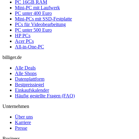
PC 16GB RAM
Mini-PC mit Laufwerk
PC unter 400 Euro
Mini-PCs mit SSD-Festplatte
PCs für Videobearbeitung
PC unter 500 Euro
HP PCs
Acer PCs
All-in-One-PC
billiger.de
Alle Deals
Alle Shops
Datenplattform
Bestpreissiegel
Einkaufskalender
Häufig gestellte Fragen (FAQ)
Unternehmen
Über uns
Karriere
Presse
Business