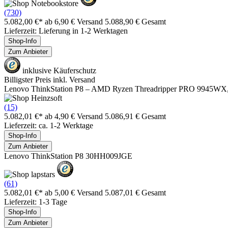
(730)
5.082,00 €*
ab 6,90 € Versand
5.088,90 € Gesamt
Lieferzeit: Lieferung in 1-2 Werktagen
Shop-Info
Zum Anbieter
inklusive Käuferschutz
Billigster Preis inkl. Versand
Lenovo ThinkStation P8 – AMD Ryzen Threadripper PRO 9945WX
(15)
5.082,01 €*
ab 4,90 € Versand
5.086,91 € Gesamt
Lieferzeit: ca. 1-2 Werktage
Shop-Info
Zum Anbieter
Lenovo ThinkStation P8 30HH009JGE
(61)
5.082,01 €*
ab 5,00 € Versand
5.087,01 € Gesamt
Lieferzeit: 1-3 Tage
Shop-Info
Zum Anbieter