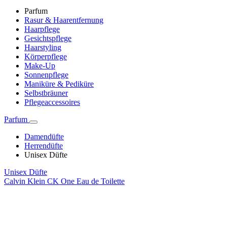
Parfum
Rasur & Haarentfernung
Haarpflege
Gesichtspflege
Haarstyling
Körperpflege
Make-Up
Sonnenpflege
Maniküre & Pediküre
Selbstbräuner
Pflegeaccessoires
Parfum
Damendüfte
Herrendüfte
Unisex Düfte
Unisex Düfte
Calvin Klein CK One Eau de Toilette