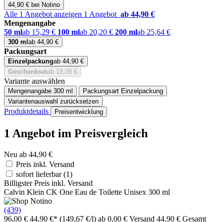
44,90 € bei Notino
Alle 1 Angebot anzeigen
1 Angebot
ab 44,90 €
Mengenangabe
50 ml
ab 15,29 €
100 ml
ab 20,20 €
200 ml
ab 25,64 €
300 ml
ab 44,90 €
Packungsart
Einzelpackung
ab 44,90 €
Geschenkset
ab 18,09 €
Variante auswählen
Mengenangabe
300 ml
Packungsart
Einzelpackung
Variantenauswahl zurücksetzen
Produktdetails
Preisentwicklung
1 Angebot im Preisvergleich
Neu ab 44,90 €
Preis inkl. Versand
sofort lieferbar
(1)
Billigster Preis inkl. Versand
Calvin Klein CK One Eau de Toilette Unisex 300 ml
(439)
96,00 €
44,90 €*
(149,67 €/l)
ab 0,00 € Versand
44,90 € Gesamt