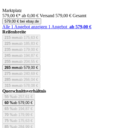
Marktplatz
579,00 €*
ab 0,00 € Versand
579,00 € Gesamt
579,00 € bei ebay.de
Alle 1 Angebot anzeigen
1 Angebot
ab 579,00 €
Reifenbreite
215 mm
ab 175,63 €
225 mm
ab 185,83 €
235 mm
ab 179,00 €
245 mm
ab 194,87 €
255 mm
ab 204,55 €
265 mm
ab 579,00 €
275 mm
ab 240,69 €
285 mm
ab 266,04 €
315 mm
ab 578,08 €
Querschnittsverhältnis
55 %
ab 257,61 €
60 %
ab 579,00 €
65 %
ab 194,87 €
70 %
ab 179,99 €
75 %
ab 175,63 €
85 %
ab 284,99 €