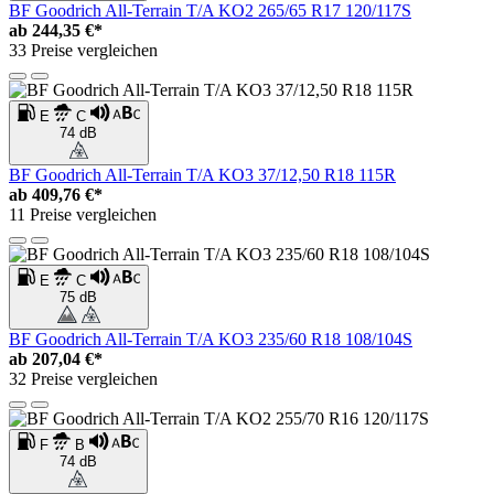
BF Goodrich All-Terrain T/A KO2 265/65 R17 120/117S
ab
244,35 €*
33 Preise vergleichen
E
C
74 dB
BF Goodrich All-Terrain T/A KO3 37/12,50 R18 115R
ab
409,76 €*
11 Preise vergleichen
E
C
75 dB
BF Goodrich All-Terrain T/A KO3 235/60 R18 108/104S
ab
207,04 €*
32 Preise vergleichen
F
B
74 dB