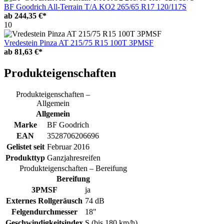
BF Goodrich All-Terrain T/A KO2 265/65 R17 120/117S
ab
244,35 €*
10
Vredestein Pinza AT 215/75 R15 100T 3PMSF
ab
81,63 €*
Produkteigenschaften
Produkteigenschaften –
Allgemein
Allgemein
Marke
BF Goodrich
EAN
3528706206696
Gelistet seit
Februar 2016
Produkttyp
Ganzjahresreifen
Produkteigenschaften – Bereifung
Bereifung
3PMSF
ja
Externes Rollgeräusch
74 dB
Felgendurchmesser
18"
Geschwindigkeitsindex
S (bis 180 km/h)