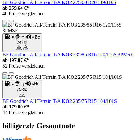
BF Goodrich All-Terrain T/A KO2 275/60 R20 119/116S
ab
259,64 €*
40 Preise vergleichen
E
C
74 dB
BF Goodrich All-Terrain T/A KO3 235/85 R16 120/116S 3PMSF
ab
197,87 €*
52 Preise vergleichen
F
B
75 dB
BF Goodrich All-Terrain T/A KO2 235/75 R15 104/101S
ab
179,00 €*
44 Preise vergleichen
billiger.de Gesamtnote