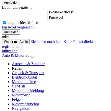
Anmelden
Login billiger.de
E-Mail-Adresse
Passwort
angemeldet bleiben
Passwort vergessen?
Anmelden
oder
Sie haben noch kein Konto? Jetzt direkt
Weiter mit Apple
registrieren.
billiger.de
Auto & Motorrad
Autoteile & Zubehör
Reifen
Gepäck & Transport
Elektromobilität
Motorradhelme
Car-Hifi
Motorradbekleidung
Motorroller
Felgen
Motorradzubehör
Navigation