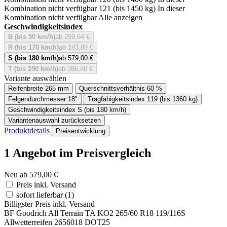
Kombination nicht verfügbar
121 (bis 1450 kg)
In dieser
Kombination nicht verfügbar
Alle anzeigen
Geschwindigkeitsindex
B (bis 50 km/h)
ab 259,64 €
R (bis 170 km/h)
ab 193,89 €
S (bis 180 km/h)
ab 579,00 €
T (bis 190 km/h)
ab 386,88 €
Variante auswählen
Reifenbreite
265 mm
Querschnittsverhältnis
60 %
Felgendurchmesser
18"
Tragfähigkeitsindex
119 (bis 1360 kg)
Geschwindigkeitsindex
S (bis 180 km/h)
Variantenauswahl zurücksetzen
Produktdetails
Preisentwicklung
1 Angebot im Preisvergleich
Neu ab 579,00 €
Preis inkl. Versand
sofort lieferbar
(1)
Billigster Preis inkl. Versand
BF Goodrich All Terrain TA KO2 265/60 R18 119/116S
Allwetterreifen 2656018 DOT25