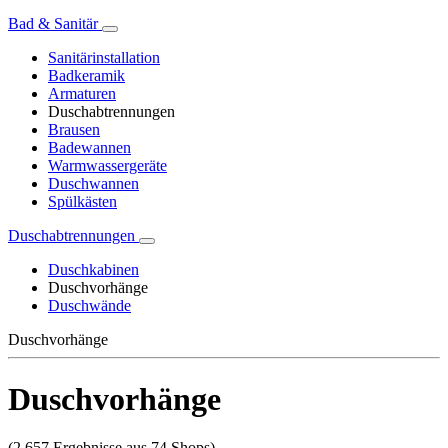
Bad & Sanitär
Sanitärinstallation
Badkeramik
Armaturen
Duschabtrennungen
Brausen
Badewannen
Warmwassergeräte
Duschwannen
Spülkästen
Duschabtrennungen
Duschkabinen
Duschvorhänge
Duschwände
Duschvorhänge
Duschvorhänge
(2.657 Ergebnisse aus 74 Shops)