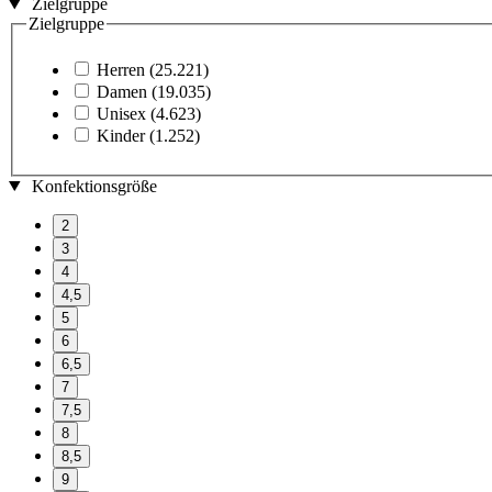
Zielgruppe
Zielgruppe
Herren
(25.221)
Damen
(19.035)
Unisex
(4.623)
Kinder
(1.252)
Konfektionsgröße
2
3
4
4,5
5
6
6,5
7
7,5
8
8,5
9