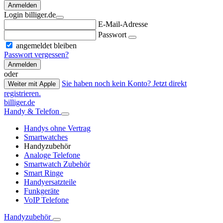
Anmelden
Login billiger.de
E-Mail-Adresse
Passwort
angemeldet bleiben
Passwort vergessen?
Anmelden
oder
Sie haben noch kein Konto? Jetzt direkt
Weiter mit Apple
registrieren.
billiger.de
Handy & Telefon
Handys ohne Vertrag
Smartwatches
Handyzubehör
Analoge Telefone
Smartwatch Zubehör
Smart Ringe
Handyersatzteile
Funkgeräte
VoIP Telefone
Handyzubehör