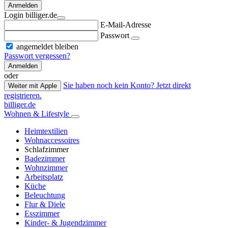
Anmelden
Login billiger.de
E-Mail-Adresse
Passwort
angemeldet bleiben
Passwort vergessen?
Anmelden
oder
Sie haben noch kein Konto? Jetzt direkt
Weiter mit Apple
registrieren.
billiger.de
Wohnen & Lifestyle
Heimtextilien
Wohnaccessoires
Schlafzimmer
Badezimmer
Wohnzimmer
Arbeitsplatz
Küche
Beleuchtung
Flur & Diele
Esszimmer
Kinder- & Jugendzimmer