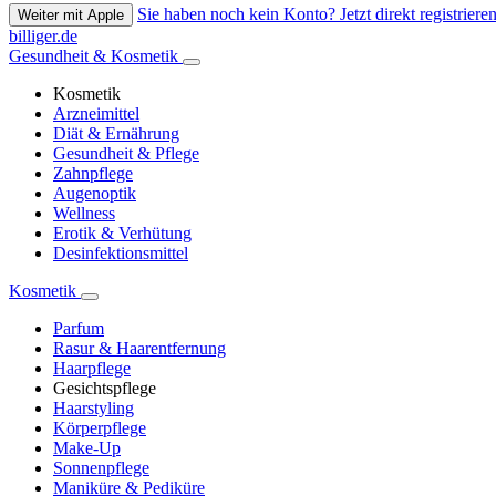
Sie haben noch kein Konto? Jetzt direkt registrieren
Weiter mit Apple
billiger.de
Gesundheit & Kosmetik
Kosmetik
Arzneimittel
Diät & Ernährung
Gesundheit & Pflege
Zahnpflege
Augenoptik
Wellness
Erotik & Verhütung
Desinfektionsmittel
Kosmetik
Parfum
Rasur & Haarentfernung
Haarpflege
Gesichtspflege
Haarstyling
Körperpflege
Make-Up
Sonnenpflege
Maniküre & Pediküre